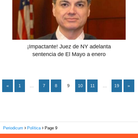
¡Impactante! Juez de NY adelanta
sentencia de El Mayo a enero
«
1
…
7
8
9
10
11
…
19
»
Periodicum
Política
Page 9