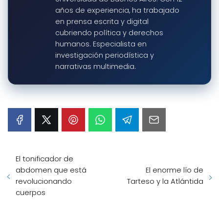
años de experiencia, ha trabajado
en prensa escrita y digital
cubriendo política y derechos
humanos. Especialista en
investigación periodística y
narrativas multimedia.
El tonificador de
abdomen que está
El enorme lío de
revolucionando
Tarteso y la Atlántida
cuerpos