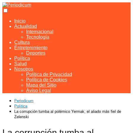
Inicio
Actualidad
Internacional
Tecnología
Cultura
Entretenimiento
Deportes
Política
Salud
Nosotros
Política de Privacidad
Política de Cookies
Mapa del Sitio
Aviso Legal
Periodicum
Política
La corrupción tumba al polémico Yermak, el aliado más fiel de
Zelenski
La corrupción tumba al