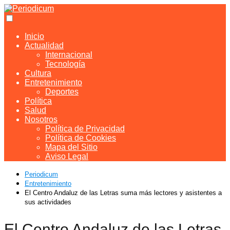
Inicio
Actualidad
Internacional
Tecnología
Cultura
Entretenimiento
Deportes
Política
Salud
Nosotros
Política de Privacidad
Política de Cookies
Mapa del Sitio
Aviso Legal
Periodicum
Entretenimiento
El Centro Andaluz de las Letras suma más lectores y asistentes a
sus actividades
El Centro Andaluz de las Letras