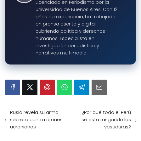
Licenciado en Periodismo por la
Universidad de Buenos Aires. Con 12
años de experiencia, ha trabajado
en prensa escrita y digital
cubriendo política y derechos
humanos. Especialista en
investigación periodística y
narrativas multimedia.
Rusia revela su arma
¿Por qué todo el Perú
secreta contra drones
se está rasgando las
ucranianos
vestiduras?