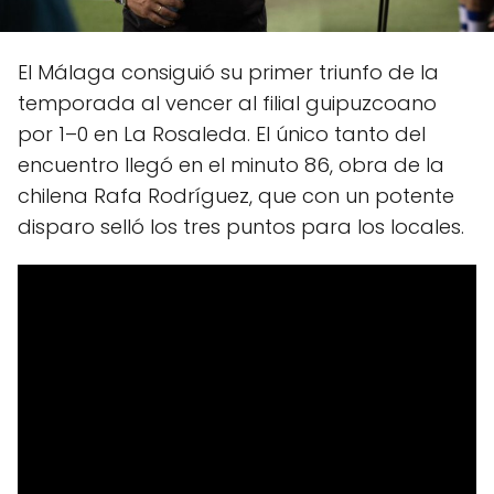
El Málaga consiguió su primer triunfo de la
temporada al vencer al filial guipuzcoano
por 1–0 en La Rosaleda. El único tanto del
encuentro llegó en el minuto 86, obra de la
chilena Rafa Rodríguez, que con un potente
disparo selló los tres puntos para los locales.