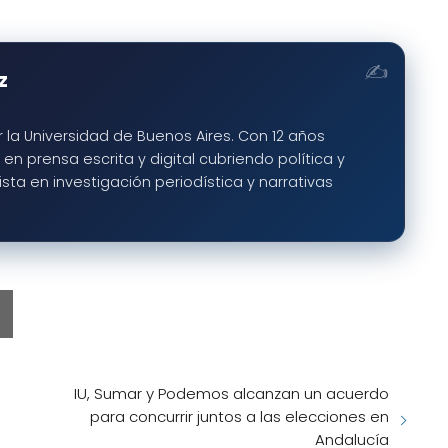
z
 la Universidad de Buenos Aires. Con 12 años
en prensa escrita y digital cubriendo política y
ta en investigación periodística y narrativas
IU, Sumar y Podemos alcanzan un acuerdo
para concurrir juntos a las elecciones en
Andalucía