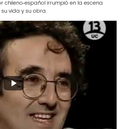
or chileno‑español irrumpió en la escena
e su vida y su obra.