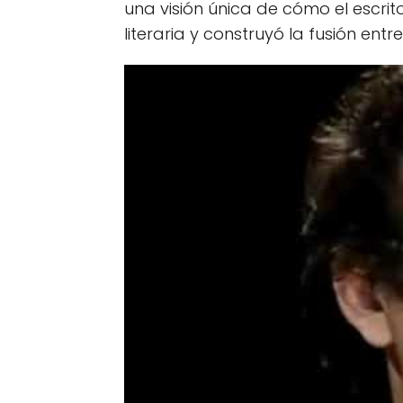
una visión única de cómo el escrit
literaria y construyó la fusión entr