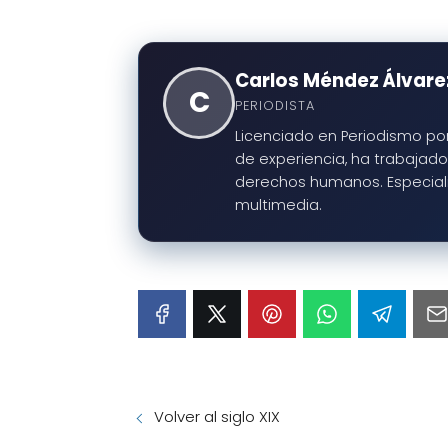
Carlos Méndez Álvare
C
PERIODISTA
Licenciado en Periodismo por
de experiencia, ha trabajado 
derechos humanos. Especialis
multimedia.
Volver al siglo XIX