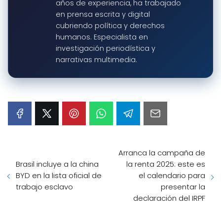
años de experiencia, ha trabajado
en prensa escrita y digital
cubriendo política y derechos
humanos. Especialista en
investigación periodística y
narrativas multimedia.
Arranca la campaña de
Brasil incluye a la china
la renta 2025: este es
BYD en la lista oficial de
el calendario para
trabajo esclavo
presentar la
declaración del IRPF