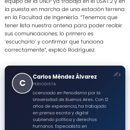
equipo de la UNLP ya trabaja en el USAT 2 y en
la puesta en marcha de una estación terrena
en la Facultad de Ingeniería. “Tenemos que
tener lista nuestra antena para poder recibir
sus comunicaciones; lo primero es
‘escucharlo’ y confirmar que funciona
correctamente”, explicó Rodríguez.
Carlos Méndez Álvarez
C
PERIODISTA
Licenciado en Periodismo por la
Universidad de Buenos Aires. Con 12
años de experiencia, ha trabajado
en prensa escrita y digital
cubriendo política y derechos
humanos. Especialista en