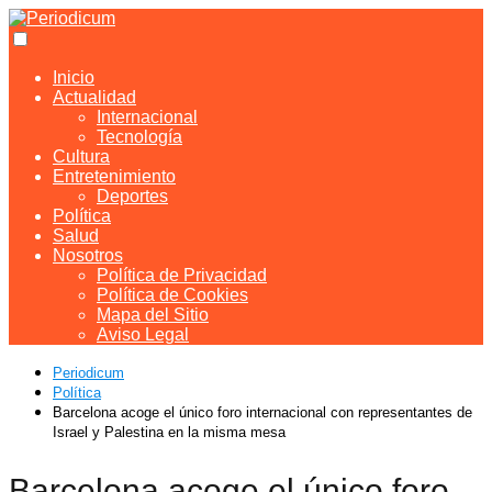
Inicio
Actualidad
Internacional
Tecnología
Cultura
Entretenimiento
Deportes
Política
Salud
Nosotros
Política de Privacidad
Política de Cookies
Mapa del Sitio
Aviso Legal
Periodicum
Política
Barcelona acoge el único foro internacional con representantes de
Israel y Palestina en la misma mesa
Barcelona acoge el único foro