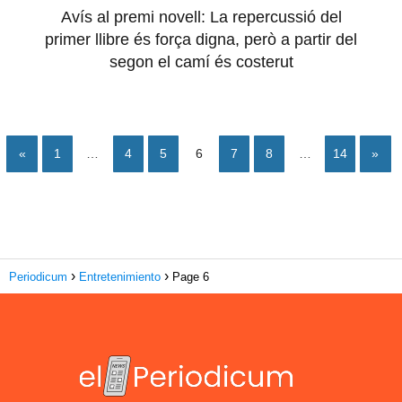
Avís al premi novell: La repercussió del
primer llibre és força digna, però a partir del
segon el camí és costerut
«
1
…
4
5
6
7
8
…
14
»
Periodicum
Entretenimiento
Page 6