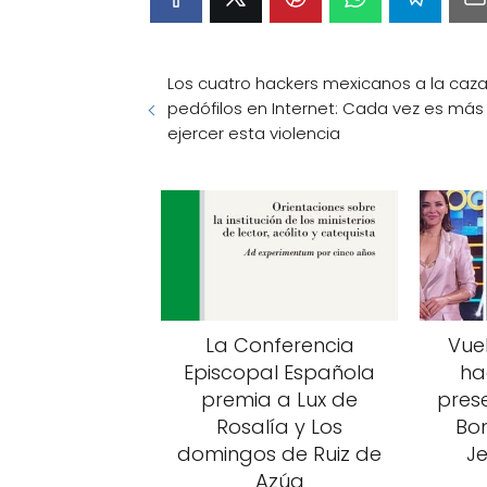
Los cuatro hackers mexicanos a la caz
pedófilos en Internet: Cada vez es más 
ejercer esta violencia
La Conferencia
Vuel
Episcopal Española
ha
premia a Lux de
pres
Rosalía y Los
Bon
domingos de Ruiz de
J
Azúa