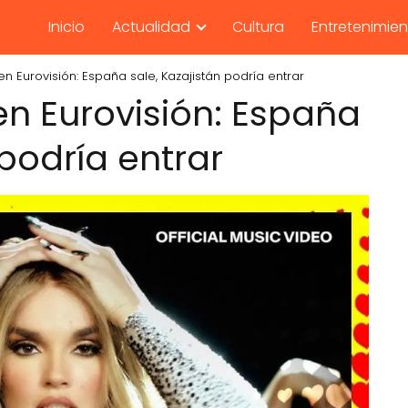
Inicio
Actualidad
Cultura
Entretenimie
en Eurovisión: España sale, Kazajistán podría entrar
en Eurovisión: España
 podría entrar