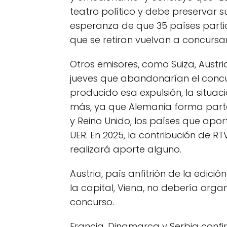
teatro político y debe preservar s
esperanza de que 35 países partic
que se retiran vuelvan a concursar
Otros emisores, como Suiza, Austri
jueves que abandonarían el concur
producido esa expulsión, la situa
más, ya que Alemania forma parte de
y Reino Unido, los países que apo
UER. En 2025, la contribución de RT
realizará aporte alguno.
Austria, país anfitrión de la edic
la capital, Viena, no debería organ
concurso.
Francia, Dinamarca y Serbia confi