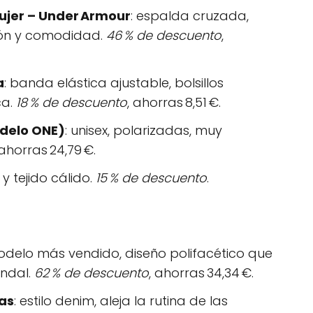
ujer – Under Armour
: espalda cruzada,
ción y comodidad.
46 % de descuento
,
a
: banda elástica ajustable, bolsillos
ca.
18 % de descuento
, ahorras 8,51 €.
odelo ONE)
: unisex, polarizadas, muy
 ahorras 24,79 €.
 y tejido cálido.
15 % de descuento
.
odelo más vendido, diseño polifacético que
ndal.
62 % de descuento
, ahorras 34,34 €.
das
: estilo denim, aleja la rutina de las