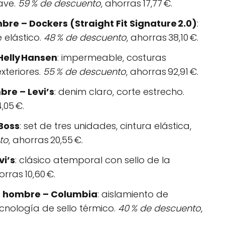
ave.
59 % de descuento
, ahorras 17,77 €.
re – Dockers (Straight Fit Signature 2.0)
:
e elástico.
48 % de descuento
, ahorras 38,10 €.
Helly Hansen
: impermeable, costuras
exteriores.
55 % de descuento
, ahorras 92,91 €.
re – Levi’s
: denim claro, corte estrecho.
,05 €.
 Boss
: set de tres unidades, cintura elástica,
to
, ahorras 20,55 €.
i’s
: clásico atemporal con sello de la
orras 10,60 €.
a hombre – Columbia
: aislamiento de
cnología de sello térmico.
40 % de descuento
,