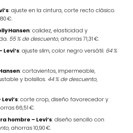
i’s
: ajuste en la cintura, corte recto clásico.
,80 €.
lly Hansen
: calidez, elasticidad y
nda.
55 % de descuento
, ahorras 71,31 €.
 Levi’s
: ajuste slim, color negro versátil.
64 %
 Hansen
: cortavientos, impermeable,
table y bolsillos.
44 % de descuento
,
 Levi’s
: corte crop, diseño favorecedor y
horras 66,51 €.
ra hombre – Levi’s
: diseño sencillo con
nto
, ahorras 10,90 €.