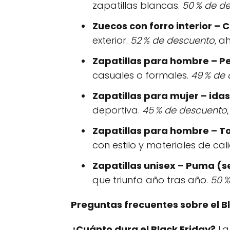
zapatillas blancas.
50 % de d
Zuecos con forro interior – 
exterior.
52 % de descuento
, a
Zapatillas para hombre – P
casuales o formales.
49 % de
Zapatillas para mujer – idas
deportiva.
45 % de descuento
Zapatillas para hombre – T
con estilo y materiales de ca
Zapatillas unisex – Puma (
que triunfa año tras año.
50 
Preguntas frecuentes sobre el B
¿Cuánto dura el Black Friday?
La