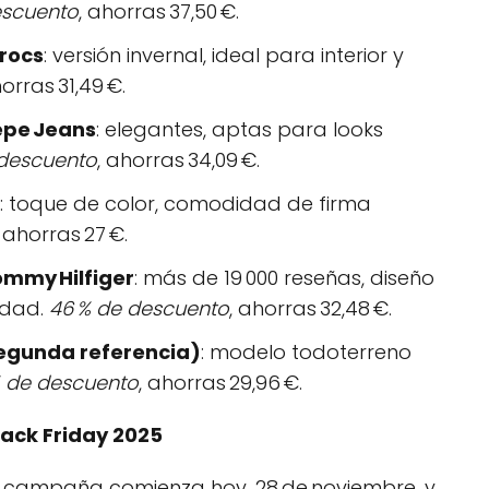
escuento
, ahorras 37,50 €.
Crocs
: versión invernal, ideal para interior y
horras 31,49 €.
epe Jeans
: elegantes, aptas para looks
 descuento
, ahorras 34,09 €.
: toque de color, comodidad de firma
, ahorras 27 €.
ommy Hilfiger
: más de 19 000 reseñas, diseño
lidad.
46 % de descuento
, ahorras 32,48 €.
segunda referencia)
: modelo todoterreno
% de descuento
, ahorras 29,96 €.
lack Friday 2025
 campaña comienza hoy, 28 de noviembre, y