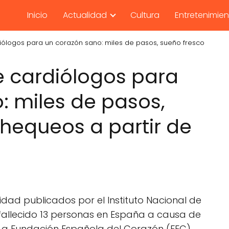
Inicio
Actualidad
Cultura
Entretenimie
iólogos para un corazón sano: miles de pasos, sueño fresco
e cardiólogos para
: miles de pasos,
chequeos a partir de
idad publicados por el Instituto Nacional de
n fallecido 13 personas en España a causa de
La Fundación Española del Corazón (FEC)