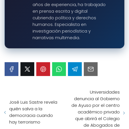
años de experiencia, ha trabajado
en prensa escrita y digital
cubriendo política y derechos
humanos. Especialista en
investigación periodística y
narrativas multimedia.
Universidades
denuncia al Gobierno
José Luis Sastre revela
de Ayuso por el centro
quién salva a la
académico privado
democracia cuando
que abrirá el Colegio
hay terrorismo
de Abogados de