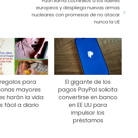
Putin llama cochinillos a los líderes
europeos y despliega nuevas armas
nucleares con promesas de no atacar
nunca la UE
 regalos para
El gigante de los
sonas mayores
pagos PayPal solicita
es harán la vida
convertirse en banco
 fácil a diario
en EE UU para
impulsar los
préstamos