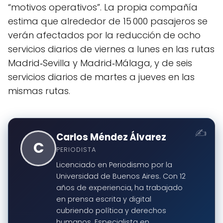
“motivos operativos”. La propia compañía
estima que alrededor de 15 000 pasajeros se
verán afectados por la reducción de ocho
servicios diarios de viernes a lunes en las rutas
Madrid‑Sevilla y Madrid‑Málaga, y de seis
servicios diarios de martes a jueves en las
mismas rutas.
Carlos Méndez Álvarez
C
PERIODISTA
Licenciado en Periodismo por la
Universidad de Buenos Aires. Con 12
años de experiencia, ha trabajado
en prensa escrita y digital
cubriendo política y derechos
humanos. Especialista en