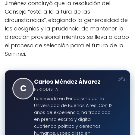
Jiménez concluyó que la resolución del
Consejo “está a la altura de las
circunstancias”, elogiando la generosidad de
los designios y la prudencia de mantener la
dirección provisional mientras se lleva a cabo
el proceso de selección para el futuro de la
Seminci.
Carlos Méndez Álvarez
C
PERIODISTA
Licenciado en Periodismo por la
Universidad de Buenos Aires. Con 12
años de experiencia, ha trabajado
en prensa escrita y digital
cubriendo política y derechos
humanos. Especialista en