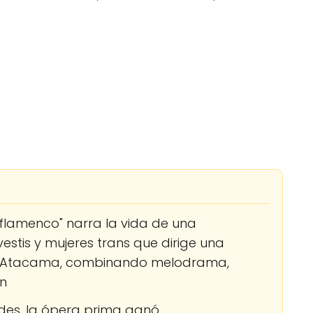
l flamenco" narra la vida de una
stis y mujeres trans que dirige una
de Atacama, combinando melodrama,
rn
des, la ópera prima ganó