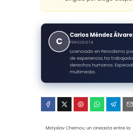
Carlos Méndez Álvare
C
PERIODISTA
Licenciado en Periodismo por
de experiencia, ha trabajado 
derechos humanos. Especialis
multimedia.
Mstyslav Chernov, un cineasta entre la