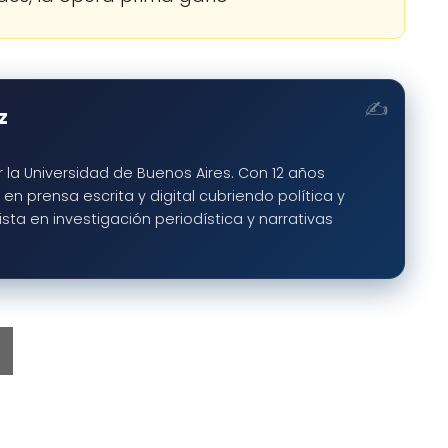
z
 la Universidad de Buenos Aires. Con 12 años
en prensa escrita y digital cubriendo política y
ta en investigación periodística y narrativas