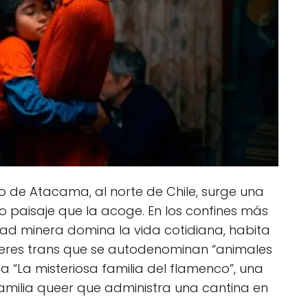
to de Atacama, al norte de Chile, surge una
io paisaje que la acoge. En los confines más
dad minera domina la vida cotidiana, habita
eres trans que se autodenominan “animales
lla “La misteriosa familia del flamenco”, una
amilia queer que administra una cantina en