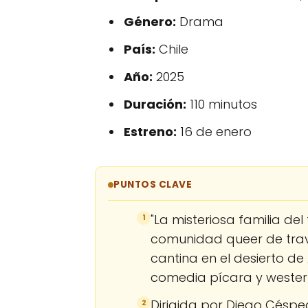
Género:
Drama
País:
Chile
Año:
2025
Duración:
110 minutos
Estreno:
16 de enero
PUNTOS CLAVE
"La misteriosa familia de
1
comunidad queer de trave
cantina en el desierto 
comedia pícara y weste
Dirigida por Diego Céspe
2