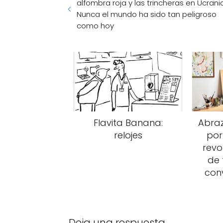
alfombra roja y las trincheras en Ucrania
Nunca el mundo ha sido tan peligroso
como hoy
Flavita Banana:
Abra
relojes
por
revo
de 
conv
Deja una respuesta