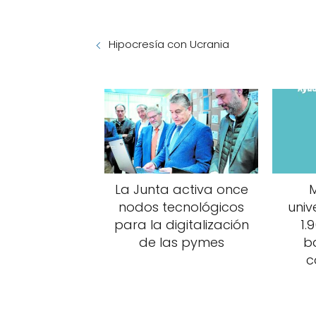
Hipocresía con Ucrania
La Junta activa once
M
nodos tecnológicos
univ
para la digitalización
1.
de las pymes
b
c