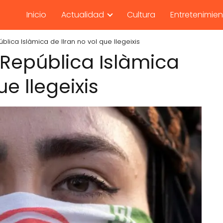
Inicio
Actualidad
Cultura
Entretenimie
ública Islàmica de lIran no vol que llegeixis
a República Islàmica
ue llegeixis