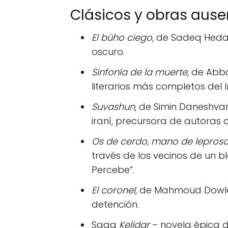
Clásicos y obras ause
El búho ciego
, de Sadeq Heday
oscuro.
Sinfonía de la muerte
, de Abb
literarios más completos del
Suvashun
, de Simin Daneshva
iraní, precursora de autoras
Os de cerdo, mano de lepros
través de los vecinos de un blo
Percebe”.
El coronel
, de Mahmoud Dowlat
detención.
Saga
Kelidar
– novela épica d