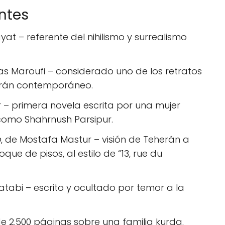
ntes
at – referente del nihilismo y surrealismo
as Maroufi – considerado uno de los retratos
 Irán contemporáneo.
r – primera novela escrita por una mujer
 como Shahrnush Parsipur.
o
, de Mostafa Mastur – visión de Teherán a
que de pisos, al estilo de “13, rue du
abi – escrito y ocultado por temor a la
e 2.500 páginas sobre una familia kurda.