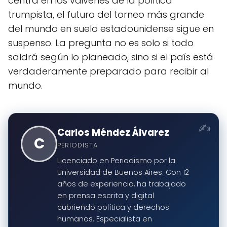
centra en los vaivenes de la política
trumpista, el futuro del torneo más grande
del mundo en suelo estadounidense sigue en
suspenso. La pregunta no es solo si todo
saldrá según lo planeado, sino si el país está
verdaderamente preparado para recibir al
mundo.
Carlos Méndez Álvarez
C
PERIODISTA
Licenciado en Periodismo por la
Universidad de Buenos Aires. Con 12
años de experiencia, ha trabajado
en prensa escrita y digital
cubriendo política y derechos
humanos. Especialista en