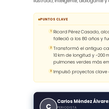
ilustrado, inteligente, dialogant
PUNTOS CLAVE
Ricard Pérez Casado, alca
1
falleció a los 80 años y 
Transformó el antiguo cau
2
10 km de longitud y ~200 
pulmones verdes más em
Impulsó proyectos clave
3
Carlos Méndez Álvare
C
PERIODISTA