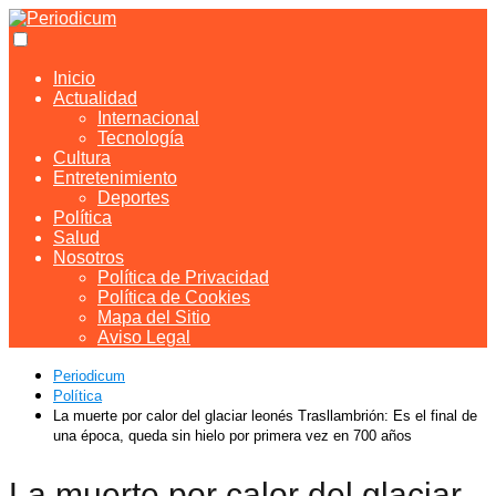
Inicio
Actualidad
Internacional
Tecnología
Cultura
Entretenimiento
Deportes
Política
Salud
Nosotros
Política de Privacidad
Política de Cookies
Mapa del Sitio
Aviso Legal
Periodicum
Política
La muerte por calor del glaciar leonés Trasllambrión: Es el final de
una época, queda sin hielo por primera vez en 700 años
La muerte por calor del glaciar