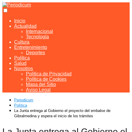
Inicio
Actualidad
Internacional
Tecnología
Cultura
Entretenimiento
Deportes
Política
Salud
Nosotros
Política de Privacidad
Política de Cookies
Mapa del Sitio
Aviso Legal
Periodicum
Política
La Junta entrega al Gobierno el proyecto del embalse de
Gibralmedina y espera el inicio de los trámites
La Junta entrega al Gobierno el