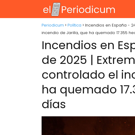
Periodicum
Política
Incendios en España - 2
incendio de Jarilla, que ha quemado 17.355 he
Incendios en Es
de 2025 | Extre
controlado el in
ha quemado 17.3
días