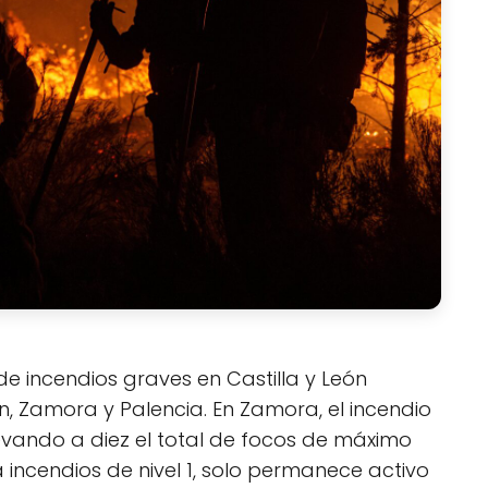
de incendios graves en Castilla y León
ón, Zamora y Palencia. En Zamora, el incendio
elevando a diez el total de focos de máximo
 incendios de nivel 1, solo permanece activo