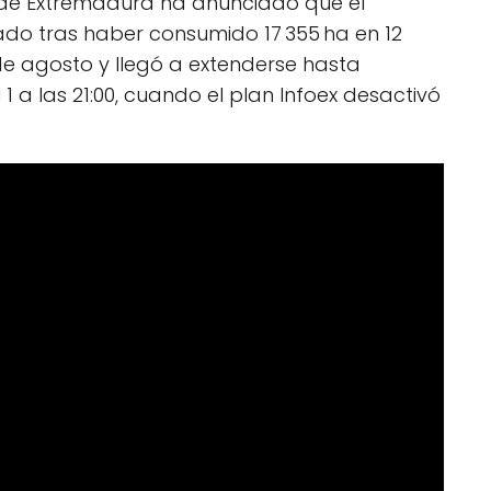
l de Extremadura ha anunciado que el
lado tras haber consumido 17 355 ha en 12
2 de agosto y llegó a extenderse hasta
1 a las 21:00, cuando el plan Infoex desactivó