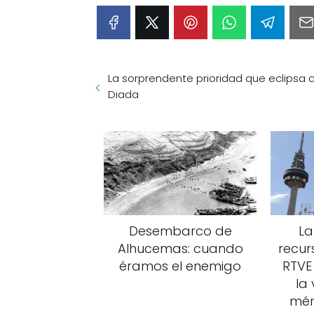
La sorprendente prioridad que eclipsa a
Diada
Desembarco de
La
Alhucemas: cuando
recu
éramos el enemigo
RTVE
la
mér