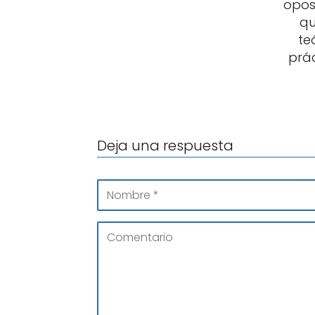
opos
qu
te
prác
Deja una respuesta