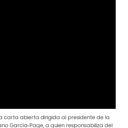
 carta abierta dirigida al presidente de la
iano García‑Page, a quien responsabiliza del