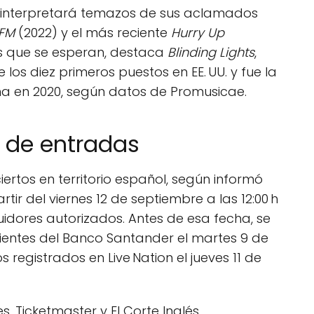
 interpretará temazos de sus aclamados
FM
(2022) y el más reciente
Hurry Up
cos que se esperan, destaca
Blinding Lights
,
os diez primeros puestos en EE. UU. y fue la
 en 2020, según datos de Promusicae.
a de entradas
ertos en territorio español, según informó
rtir del viernes 12 de septiembre a las 12:00 h
ibuidores autorizados. Antes de esa fecha, se
lientes del Banco Santander el martes 9 de
 registrados en Live Nation el jueves 11 de
s, Ticketmaster y El Corte Inglés.