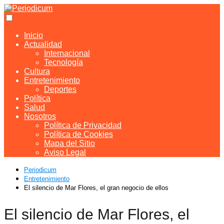
Inicio
Actualidad
Internacional
Tecnología
Cultura
Entretenimiento
Deportes
Política
Salud
Nosotros
Política de Privacidad
Política de Cookies
Mapa del Sitio
Aviso Legal
Periodicum
Entretenimiento
El silencio de Mar Flores, el gran negocio de ellos
El silencio de Mar Flores, el