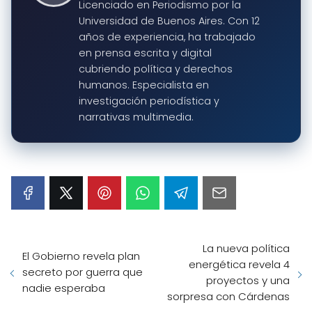
Licenciado en Periodismo por la
Universidad de Buenos Aires. Con 12
años de experiencia, ha trabajado
en prensa escrita y digital
cubriendo política y derechos
humanos. Especialista en
investigación periodística y
narrativas multimedia.
La nueva política
El Gobierno revela plan
energética revela 4
secreto por guerra que
proyectos y una
nadie esperaba
sorpresa con Cárdenas