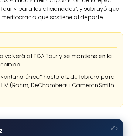
oods saludó la reincorporación de Koepka,
l Tour y para los aficionados”, y subrayó que
 meritocracia que sostiene al deporte.
 volverá al PGA Tour y se mantiene en la
 recibida
“ventana única” hasta el 2 de febrero para
e LIV (Rahm, DeChambeau, Cameron Smith
z