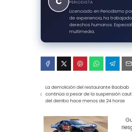
C
PERIODISTA
Licenciado en Periodismo por
de experiencia, ha trabajado 
derechos humanos. Especialis
multimedia.
La demolición del restaurante Baobab
continúa a pesar de la suspensión caut
del derribo hace menos de 24 horas
Gu
ries