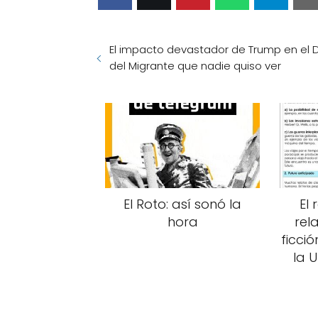
El impacto devastador de Trump en el 
del Migrante que nadie quiso ver
El Roto: así sonó la
El
hora
rel
ficció
la U