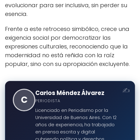
evolucionar para ser inclusiva, sin perder su
esencia.
Frente a este retroceso simbólico, crece una
exigencia social por democratizar las
expresiones culturales, reconociendo que la
modernidad no está reñida con la raíz
popular, sino con su apropiación excluyente.
Carlos Méndez Álvarez
C
PERIODISTA
Licenciado en Periodismo por la
Universidad de Buenos Aires. Con 12
años de experiencia, ha trabajado
en prensa escrita y digital
cubriendo política y derechos