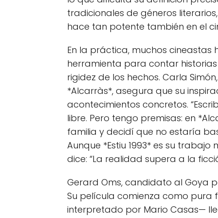
tradicionales de géneros literario
hace tan potente también en el cin
En la práctica, muchos cineastas 
herramienta para contar historia
rigidez de los hechos. Carla Simó
*Alcarràs*, asegura que su inspi
acontecimientos concretos. “Escribo
libre. Pero tengo premisas: en *Alc
familia y decidí que no estaría ba
Aunque *Estiu 1993* es su trabajo 
dice: “La realidad supera a la ficci
Gerard Oms, candidato al Goya po
Su película comienza como pura fi
interpretado por Mario Casas— ll