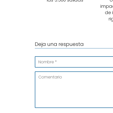
impac
de 
ri
Deja una respuesta