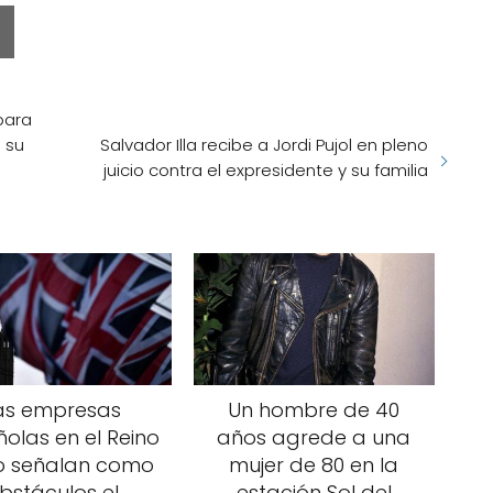
para
 su
Salvador Illa recibe a Jordi Pujol en pleno
juicio contra el expresidente y su familia
as empresas
Un hombre de 40
olas en el Reino
años agrede a una
o señalan como
mujer de 80 en la
bstáculos el
estación Sol del