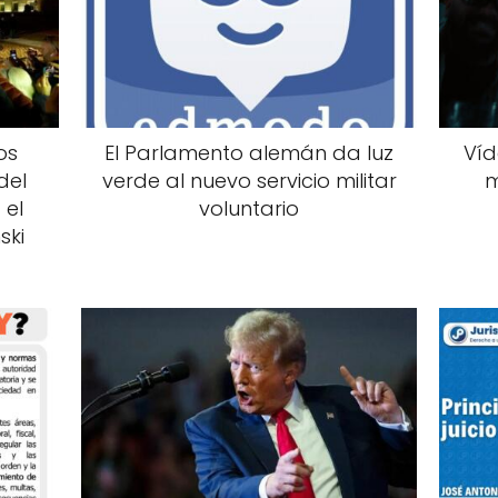
os
El Parlamento alemán da luz
Víd
del
verde al nuevo servicio militar
m
 el
voluntario
ski