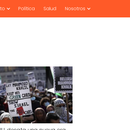
nto
Política
Salud
Nosotros
UU. desata una nueva era