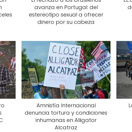
n
avanza en Portugal: del
d
celes
estereotipo sexual a ofrecer
dinero por su cabeza
ro
Amnistía Internacional
L
s
denuncia tortura y condiciones
C
inhumanas en Alligator
Alcatraz