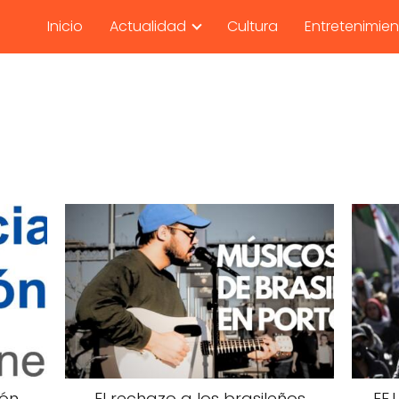
Inicio
Actualidad
Cultura
Entretenimie
ión
El rechazo a los brasileños
EE.