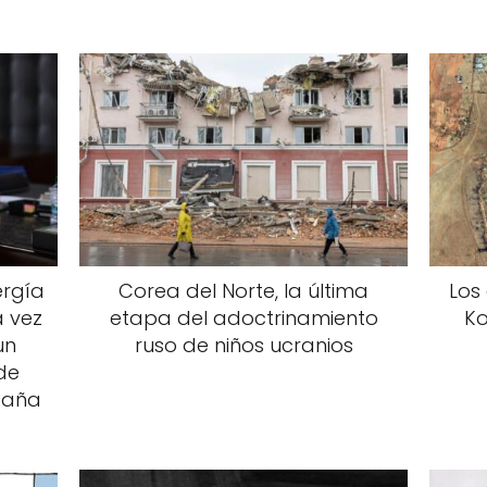
ergía
Corea del Norte, la última
Los
a vez
etapa del adoctrinamiento
Ko
un
ruso de niños ucranios
de
spaña