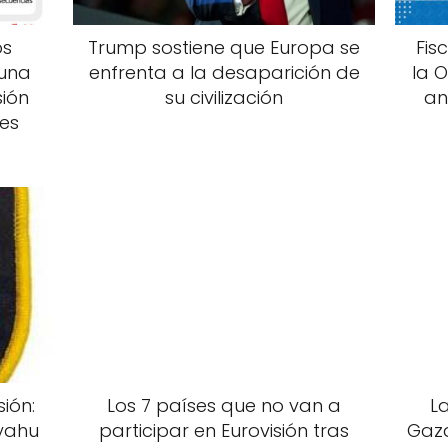
os
Trump sostiene que Europa se
Fis
 una
enfrenta a la desaparición de
la 
sión
su civilización
an
les
ión:
Los 7 países que no van a
L
yahu
participar en Eurovisión tras
Gaza